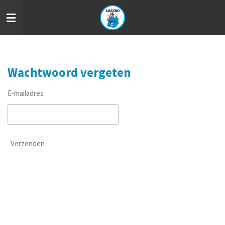
Ga
direct
naar
de
hoofdinhoud
Wachtwoord vergeten
E-mailadres
Verzenden