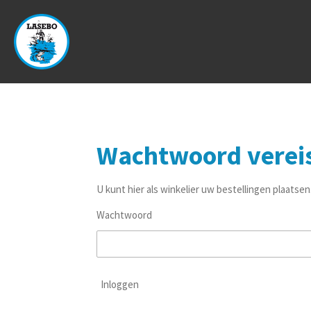
Ga
direct
naar
de
hoofdinhoud
Wachtwoord verei
U kunt hier als winkelier uw bestellingen plaatsen
Wachtwoord
Inloggen